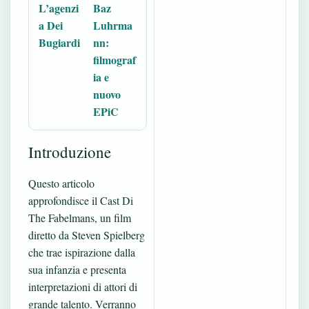
L’agenzi
Baz
a Dei
Luhrma
Bugiardi
nn:
filmograf
ia e
nuovo
EPiC
Introduzione
Questo articolo
approfondisce il Cast Di
The Fabelmans, un film
diretto da Steven Spielberg
che trae ispirazione dalla
sua infanzia e presenta
interpretazioni di attori di
grande talento. Verranno