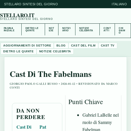
STELLARO SINTESI DEL GIORNO
ITALIANO
STELLARO.IT
STELLARO SINTESI DEL GIORNO
PAGINA
DIETRO LE
NOT
NOTIZI
NOTIZIE
CONT
CHI
INIZIALE
QUINTE
IZIE
ARIO
CELEBRITA
ATTI
SIAM
O
AGGIORNAMENTI DI SETTORE
BLOG
CAST DEL FILM
CAST TV
DIETRO LE QUINTE
NOTIZIE CELEBRITA
Cast Di The Fabelmans
GIORGIO PAOLO GALLI RUSSO • 2026-01-12 • REVISIONATO DA MARCO
CONTI
Punti Chiave
DA NON
Gabriel LaBelle nel
PERDERE
ruolo di Sammy
Cast Di
Pat
Fabelman