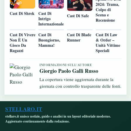
2024: Trama,
Colpo di
Cast Di
Cast Di Shrek
Scena e
Cast Di Safe
Intrigo
Recensione
Internazionale
Cast Di Vivere
Cast Di
Cast Di Blade
Cast Di Law
Non È Un
Buongiorno,
Runner
& Order –
Gioco Da
Mamma!
Unità Vittime
Ragazzi
Speciali
INFORMAZIONI SULL'AUTORE
Giorgio Paolo Galli Russo
La copertura viene aggiornata durante la
giornata con controllo trasparente delle fonti.
STELLARO.IT
stellaro.it unisce notizie, guide e analisi in un layout editoriale moderno.
Aggiornato continuamente dalla redazione.