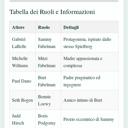
Tabella dei Ruoli e Informazioni
Attore
Ruolo
Dettagli
Gabriel
Sammy
Protagonista, ispirato dallo
LaBelle
Fabelman
stesso Spielberg
Michelle
Mitzi
Madre appassionata e
Williams
Fabelman
complessa
Burt
Padre pragmatico ed
Paul Dano
Fabelman
ingegnere
Bennie
Seth Rogen
Amico intimo di Burt
Loewy
Judd
Boris
Prozio eccentrico di Sammy
Hirsch
Podgorny