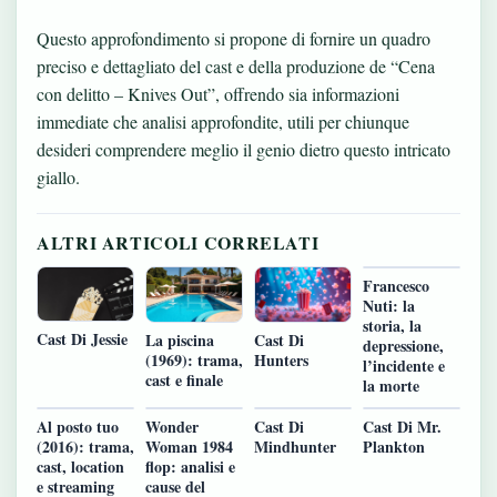
Questo approfondimento si propone di fornire un quadro
preciso e dettagliato del cast e della produzione de “Cena
con delitto – Knives Out”, offrendo sia informazioni
immediate che analisi approfondite, utili per chiunque
desideri comprendere meglio il genio dietro questo intricato
giallo.
ALTRI ARTICOLI CORRELATI
Francesco
Nuti: la
storia, la
Cast Di Jessie
Cast Di
La piscina
depressione,
Hunters
(1969): trama,
l’incidente e
cast e finale
la morte
Al posto tuo
Wonder
Cast Di
Cast Di Mr.
(2016): trama,
Woman 1984
Mindhunter
Plankton
cast, location
flop: analisi e
e streaming
cause del