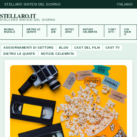
STELLARO SINTESI DEL GIORNO
ITALIANO
STELLARO.IT
STELLARO SINTESI DEL GIORNO
PAGINA
DIETRO LE
NOT
NOTIZI
NOTIZIE
CONT
CHI
INIZIALE
QUINTE
IZIE
ARIO
CELEBRITA
ATTI
SIAM
O
AGGIORNAMENTI DI SETTORE
BLOG
CAST DEL FILM
CAST TV
DIETRO LE QUINTE
NOTIZIE CELEBRITA