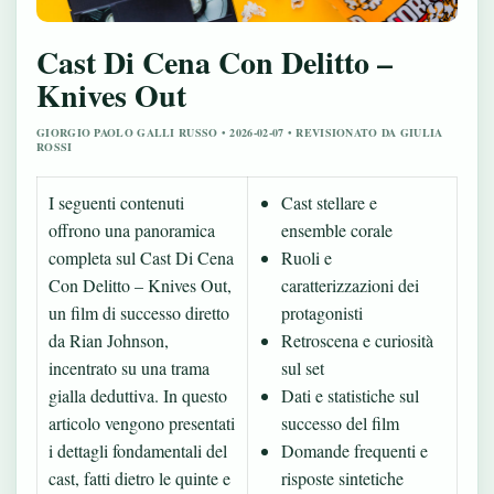
Cast Di Cena Con Delitto –
Knives Out
GIORGIO PAOLO GALLI RUSSO • 2026-02-07 • REVISIONATO DA GIULIA
ROSSI
I seguenti contenuti
Cast stellare e
offrono una panoramica
ensemble corale
completa sul Cast Di Cena
Ruoli e
Con Delitto – Knives Out,
caratterizzazioni dei
un film di successo diretto
protagonisti
da Rian Johnson,
Retroscena e curiosità
incentrato su una trama
sul set
gialla deduttiva. In questo
Dati e statistiche sul
articolo vengono presentati
successo del film
i dettagli fondamentali del
Domande frequenti e
cast, fatti dietro le quinte e
risposte sintetiche