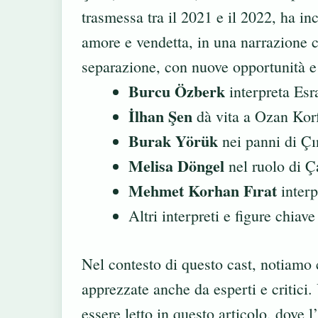
trasmessa tra il 2021 e il 2022, ha in
amore e vendetta, in una narrazione c
separazione, con nuove opportunità e c
Burcu Özberk
interpreta Esr
İlhan Şen
dà vita a Ozan Korf
Burak Yörük
nei panni di Ç
Melisa Döngel
nel ruolo di 
Mehmet Korhan Fırat
interp
Altri interpreti e figure chia
Nel contesto di questo cast, notiamo c
apprezzate anche da esperti e critici.
essere letto in
questo articolo
, dove l