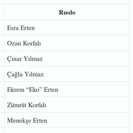
Ruolo
Esra Erten
Ozan Korfalı
Çınar Yılmaz
Çağla Yılmaz
Ekrem “Eko” Erten
Zümrüt Korfalı
Menekşe Erten