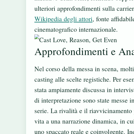
ulteriori approfondimenti sulla carrier
Wikipedia degli attori
, fonte affidabi
cinematografico internazionale.
Approfondimenti e Anal
Nel corso della messa in scena, molti 
casting alle scelte registiche. Per es
stata ampiamente discussa in interviste
di interpretazione sono state messe i
serie. La rivalità e il riavvicinament
vita a una narrazione dinamica, in cui
uno spaccato reale e coinvolgente. Ino