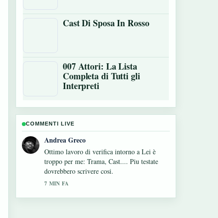
Cast Di Sposa In Rosso
007 Attori: La Lista
Completa di Tutti gli
Interpreti
COMMENTI LIVE
Sara Moretti
Ottima analisi di Cast Di Fire Country. E la
sintesi piu chiara che abbia visto oggi.
9 MIN FA