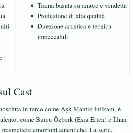
ca
Trama basata su amore e vendetta
sua
Produzione di alta qualità
niti.
Direzione artistica e tecnica
impeccabili
e
sul Cast
onosciuta in turco come Aşk Mantık İntikam, è
e talento, come Burcu Özberk (Esra Erten) e İlhan
 trasmettere emozioni autentiche. La serie,