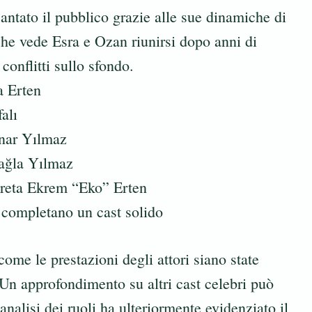
cantato il pubblico grazie alle sue dinamiche di
he vede Esra e Ozan riunirsi dopo anni di
onflitti sullo sfondo.
a Erten
alı
ınar Yılmaz
Çağla Yılmaz
reta Ekrem “Eko” Erten
ve completano un cast solido
ome le prestazioni degli attori siano state
 Un approfondimento su altri cast celebri può
’analisi dei ruoli ha ulteriormente evidenziato il