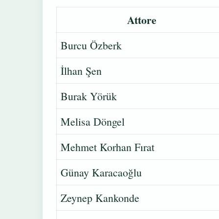
Attore
Burcu Özberk
İlhan Şen
Burak Yörük
Melisa Döngel
Mehmet Korhan Fırat
Günay Karacaoğlu
Zeynep Kankonde