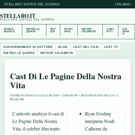
STELLARO SINTESI DEL GIORNO
ITALIANO
STELLARO.IT
STELLARO SINTESI DEL GIORNO
PAGINA
DIETRO LE
NOT
NOTIZI
NOTIZIE
CONT
CHI
INIZIALE
QUINTE
IZIE
ARIO
CELEBRITA
ATTI
SIAM
O
AGGIORNAMENTI DI SETTORE
BLOG
CAST DEL FILM
CAST TV
DIETRO LE QUINTE
NOTIZIE CELEBRITA
Cast Di Le Pagine Della Nostra
Vita
GIORGIO PAOLO GALLI RUSSO • 2026-01-09 • REVISIONATO DA LUCA
BIANCHI
L’articolo analizza il cast di
Ryan Gosling
Le Pagine Della Nostra
interpreta Noah
Vita, il celebre film tratto
Calhoun da