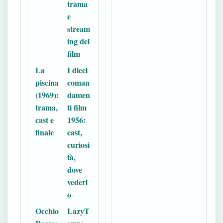
trama
e
stream
ing del
film
La
I dieci
piscina
coman
(1969):
damen
trama,
ti film
cast e
1956:
finale
cast,
curiosi
tà,
dove
vederl
o
Occhio
LazyT