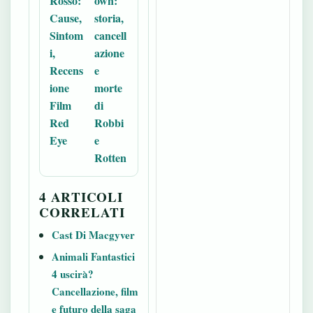
Rosso:
own:
Cause,
storia,
Sintom
cancell
i,
azione
Recens
e
ione
morte
Film
di
Red
Robbi
Eye
e
Rotten
4 ARTICOLI
CORRELATI
Cast Di Macgyver
Animali Fantastici
4 uscirà?
Cancellazione, film
e futuro della saga