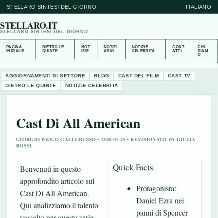
STELLARO SINTESI DEL GIORNO
ITALIANO
STELLARO.IT
STELLARO SINTESI DEL GIORNO
PAGINA
DIETRO LE
NOT
NOTIZI
NOTIZIE
CONT
CHI
INIZIALE
QUINTE
IZIE
ARIO
CELEBRITA
ATTI
SIAM
O
AGGIORNAMENTI DI SETTORE
BLOG
CAST DEL FILM
CAST TV
DIETRO LE QUINTE
NOTIZIE CELEBRITA
Cast Di All American
GIORGIO PAOLO GALLI RUSSO • 2026-01-25 • REVISIONATO DA GIULIA
ROSSI
Quick Facts
Benvenuti in questo
approfondito articolo sul
Protagonista:
Cast Di All American.
Daniel Ezra nei
Qui analizziamo il talento
panni di Spencer
raccolto per questa serie,