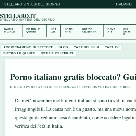
STELLARO SINTESI DEL GIORNO
ITALIANO
STELLARO.IT
STELLARO SINTESI DEL GIORNO
PAGINA
DIETRO LE
NOT
NOTIZI
NOTIZIE
CONT
CHI
INIZIALE
QUINTE
IZIE
ARIO
CELEBRITA
ATTI
SIAM
O
AGGIORNAMENTI DI SETTORE
BLOG
CAST DEL FILM
CAST TV
DIETRO LE QUINTE
NOTIZIE CELEBRITA
Porno italiano gratis bloccato?
GIORGIO PAOLO GALLI RUSSO • 2026-06-11 • REVISIONATO DA GIULIA ROSSI
Da metà novembre molti utenti italiani si sono trovati davant
irraggiungibili. La causa non è un guasto, ma una nuova nor
questa guida vediamo cosa è cambiato, come accedere legalment
verifica dell’età in Italia.