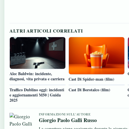
ALTRI ARTICOLI CORRELATI
Alec Baldwin: incidente,
diagnosi, vita privata e carriera
Cast Di Spider-man (film)
Traffico Dublino oggi: incidenti
Cast Di Borotalco (film)
e aggiornamenti M50 | Guida
2025
INFORMAZIONI SULL'AUTORE
Giorgio Paolo Galli Russo
La copertura viene aggiornata durante la giornata c