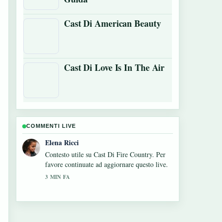
Cast Di American Beauty
Cast Di Love Is In The Air
COMMENTI LIVE
Matteo Galli
La copertura di Tag film: significato, tagline
e storia vera sembra solida e molto facile da
seguire.
5 MIN FA