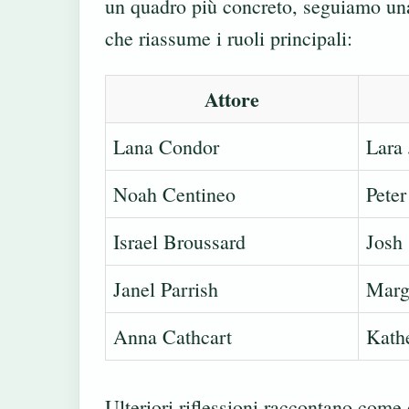
un quadro più concreto, seguiamo una
che riassume i ruoli principali:
Attore
Lana Condor
Lara
Noah Centineo
Pete
Israel Broussard
Josh
Janel Parrish
Marg
Anna Cathcart
Kath
Ulteriori riflessioni raccontano com