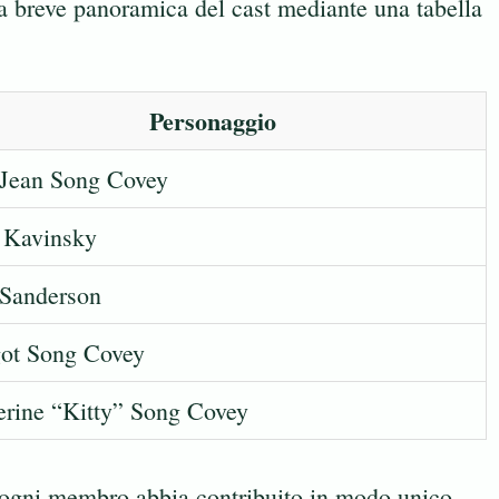
 breve panoramica del cast mediante una tabella
Personaggio
 Jean Song Covey
r Kavinsky
 Sanderson
ot Song Covey
erine “Kitty” Song Covey
e ogni membro abbia contribuito in modo unico