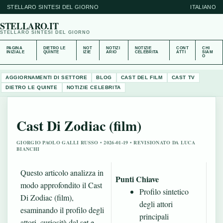
STELLARO SINTESI DEL GIORNO
ITALIANO
STELLARO.IT
STELLARO SINTESI DEL GIORNO
PAGINA
DIETRO LE
NOT
NOTIZI
NOTIZIE
CONT
CHI
INIZIALE
QUINTE
IZIE
ARIO
CELEBRITA
ATTI
SIAM
O
AGGIORNAMENTI DI SETTORE
BLOG
CAST DEL FILM
CAST TV
DIETRO LE QUINTE
NOTIZIE CELEBRITA
Cast Di Zodiac (film)
GIORGIO PAOLO GALLI RUSSO • 2026-01-19 • REVISIONATO DA LUCA
BIANCHI
Questo articolo analizza in
Punti Chiave
modo approfondito il Cast
Profilo sintetico
Di Zodiac (film),
degli attori
esaminando il profilo degli
principali
attori, curiosità dal set e