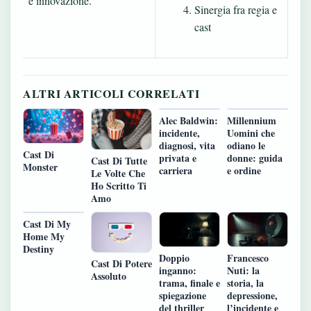
e innovazione.
Sinergia fra regia e
cast
ALTRI ARTICOLI CORRELATI
Alec Baldwin:
Millennium
incidente,
Uomini che
diagnosi, vita
odiano le
Cast Di
privata e
donne: guida
Cast Di Tutte
Monster
carriera
e ordine
Le Volte Che
Ho Scritto Ti
Amo
Cast Di My
Home My
Destiny
Doppio
Francesco
Cast Di Potere
inganno:
Nuti: la
Assoluto
trama, finale e
storia, la
spiegazione
depressione,
del thriller
l’incidente e