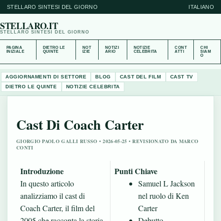
STELLARO SINTESI DEL GIORNO
ITALIANO
STELLARO.IT
STELLARO SINTESI DEL GIORNO
PAGINA
DIETRO LE
NOT
NOTIZI
NOTIZIE
CONT
CHI
INIZIALE
QUINTE
IZIE
ARIO
CELEBRITA
ATTI
SIAM
O
AGGIORNAMENTI DI SETTORE
BLOG
CAST DEL FILM
CAST TV
DIETRO LE QUINTE
NOTIZIE CELEBRITA
Cast Di Coach Carter
GIORGIO PAOLO GALLI RUSSO • 2026-05-25 • REVISIONATO DA MARCO
CONTI
Introduzione
Punti Chiave
In questo articolo
Samuel L Jackson
analizziamo il cast di
nel ruolo di Ken
Coach Carter, il film del
Carter
2005 che racconta la storia
Debutto