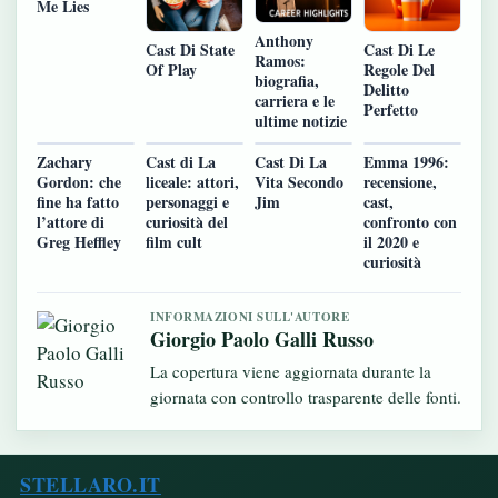
Me Lies
Anthony
Cast Di State
Cast Di Le
Ramos:
Of Play
Regole Del
biografia,
Delitto
carriera e le
Perfetto
ultime notizie
Zachary
Cast di La
Cast Di La
Emma 1996:
Gordon: che
liceale: attori,
Vita Secondo
recensione,
fine ha fatto
personaggi e
Jim
cast,
l’attore di
curiosità del
confronto con
Greg Heffley
film cult
il 2020 e
curiosità
INFORMAZIONI SULL'AUTORE
Giorgio Paolo Galli Russo
La copertura viene aggiornata durante la
giornata con controllo trasparente delle fonti.
STELLARO.IT