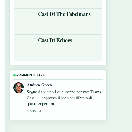
Cast Di The Fabelmans
Cast Di Echoes
COMMENTI LIVE
Sara Moretti
Contesto utile su Cast Di Fire Country. Per
favore continuate ad aggiornare questo live.
8 MIN FA