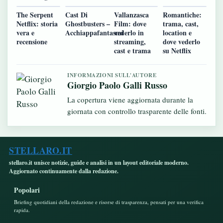
The Serpent
Cast Di
Vallanzasca
Romantiche:
Netflix: storia
Ghostbusters –
Film: dove
trama, cast,
vera e
Acchiappafantasmi
vederlo in
location e
recensione
streaming,
dove vederlo
cast e trama
su Netflix
INFORMAZIONI SULL'AUTORE
Giorgio Paolo Galli Russo
La copertura viene aggiornata durante la
giornata con controllo trasparente delle fonti.
STELLARO.IT
stellaro.it unisce notizie, guide e analisi in un layout editoriale moderno.
Aggiornato continuamente dalla redazione.
Popolari
Briefing quotidiani della redazione e risorse di trasparenza, pensati per una verifica
rapida.