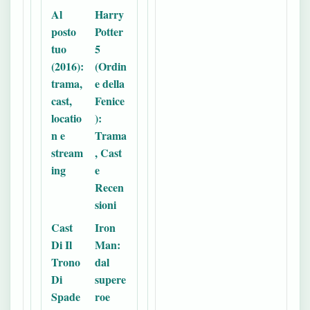
Al
Harry
posto
Potter
tuo
5
(2016):
(Ordin
trama,
e della
cast,
Fenice
locatio
):
n e
Trama
stream
, Cast
ing
e
Recen
sioni
Cast
Iron
Di Il
Man:
Trono
dal
Di
supere
Spade
roe