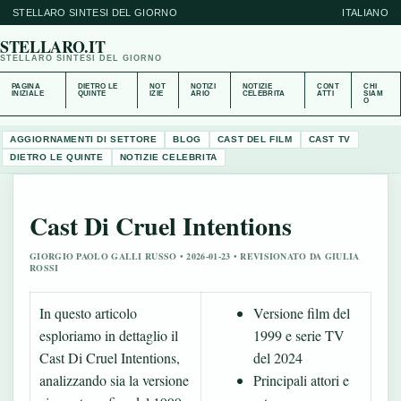
STELLARO SINTESI DEL GIORNO
ITALIANO
STELLARO.IT
STELLARO SINTESI DEL GIORNO
PAGINA
DIETRO LE
NOT
NOTIZI
NOTIZIE
CONT
CHI
INIZIALE
QUINTE
IZIE
ARIO
CELEBRITA
ATTI
SIAM
O
AGGIORNAMENTI DI SETTORE
BLOG
CAST DEL FILM
CAST TV
DIETRO LE QUINTE
NOTIZIE CELEBRITA
Cast Di Cruel Intentions
GIORGIO PAOLO GALLI RUSSO • 2026-01-23 • REVISIONATO DA GIULIA
ROSSI
In questo articolo
Versione film del
esploriamo in dettaglio il
1999 e serie TV
Cast Di Cruel Intentions,
del 2024
analizzando sia la versione
Principali attori e