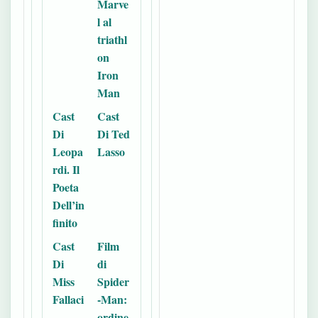
Marve
l al
triathl
on
Iron
Man
Cast
Cast
Di
Di Ted
Leopa
Lasso
rdi. Il
Poeta
Dell’in
finito
Cast
Film
Di
di
Miss
Spider
Fallaci
-Man:
ordine