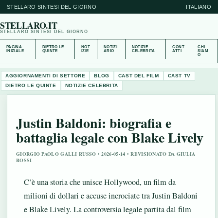
STELLARO SINTESI DEL GIORNO
ITALIANO
STELLARO.IT
STELLARO SINTESI DEL GIORNO
PAGINA
DIETRO LE
NOT
NOTIZI
NOTIZIE
CONT
CHI
INIZIALE
QUINTE
IZIE
ARIO
CELEBRITA
ATTI
SIAM
O
AGGIORNAMENTI DI SETTORE
BLOG
CAST DEL FILM
CAST TV
DIETRO LE QUINTE
NOTIZIE CELEBRITA
Justin Baldoni: biografia e
battaglia legale con Blake Lively
GIORGIO PAOLO GALLI RUSSO • 2026-05-14 • REVISIONATO DA GIULIA
ROSSI
C’è una storia che unisce Hollywood, un film da
milioni di dollari e accuse incrociate tra Justin Baldoni
e Blake Lively. La controversia legale partita dal film