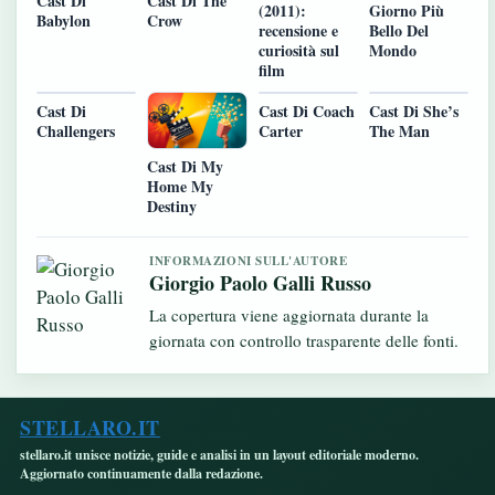
Cast Di
Cast Di The
Giorno Più
(2011):
Babylon
Crow
Bello Del
recensione e
Mondo
curiosità sul
film
Cast Di
Cast Di Coach
Cast Di She’s
Challengers
Carter
The Man
Cast Di My
Home My
Destiny
INFORMAZIONI SULL'AUTORE
Giorgio Paolo Galli Russo
La copertura viene aggiornata durante la
giornata con controllo trasparente delle fonti.
STELLARO.IT
stellaro.it unisce notizie, guide e analisi in un layout editoriale moderno.
Aggiornato continuamente dalla redazione.