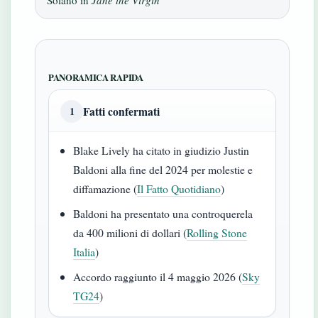
Solano in
Jane the Virgin
PANORAMICA RAPIDA
Fatti confermati
1
Blake Lively ha citato in giudizio Justin
Baldoni alla fine del 2024 per molestie e
diffamazione (
Il Fatto Quotidiano
)
Baldoni ha presentato una controquerela
da 400 milioni di dollari (
Rolling Stone
Italia
)
Accordo raggiunto il 4 maggio 2026 (
Sky
TG24
)