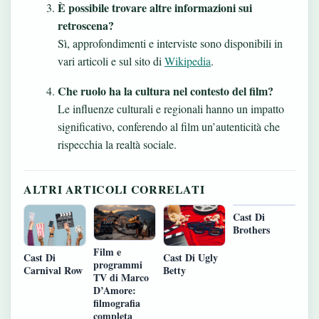
È possibile trovare altre informazioni sui
retroscena?
Sì, approfondimenti e interviste sono disponibili in
vari articoli e sul sito di
Wikipedia
.
Che ruolo ha la cultura nel contesto del film?
Le influenze culturali e regionali hanno un impatto
significativo, conferendo al film un’autenticità che
rispecchia la realtà sociale.
ALTRI ARTICOLI CORRELATI
Cast Di
Brothers
Film e
Cast Di
Cast Di Ugly
programmi
Carnival Row
Betty
TV di Marco
D’Amore:
filmografia
completa