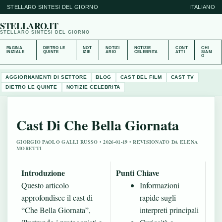
STELLARO SINTESI DEL GIORNO
ITALIANO
STELLARO.IT
STELLARO SINTESI DEL GIORNO
PAGINA
DIETRO LE
NOT
NOTIZI
NOTIZIE
CONT
CHI
INIZIALE
QUINTE
IZIE
ARIO
CELEBRITA
ATTI
SIAM
O
AGGIORNAMENTI DI SETTORE
BLOG
CAST DEL FILM
CAST TV
DIETRO LE QUINTE
NOTIZIE CELEBRITA
Cast Di Che Bella Giornata
GIORGIO PAOLO GALLI RUSSO • 2026-01-19 • REVISIONATO DA ELENA
MORETTI
Introduzione
Punti Chiave
Questo articolo
Informazioni
approfondisce il cast di
rapide sugli
“Che Bella Giornata”,
interpreti principali