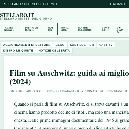
STELLARO SINTESI DEL GIORNO
ITALIANO
STELLARO.IT
STELLARO SINTESI DEL GIORNO
PAGINA
DIETRO LE
NOT
NOTIZI
NOTIZIE
CONT
CHI
INIZIALE
QUINTE
IZIE
ARIO
CELEBRITA
ATTI
SIAM
O
AGGIORNAMENTI DI SETTORE
BLOG
CAST DEL FILM
CAST TV
DIETRO LE QUINTE
NOTIZIE CELEBRITA
Film su Auschwitz: guida ai miglio
(2024)
GIORGIO PAOLO GALLI RUSSO • 2026-06-20 • REVISIONATO DA LUCA BIANCHI
Quando si parla di film su Auschwitz, ci si trova davanti a un 
cinema hanno prodotto decine di titoli, ma solo una manciata r
onestà. Dalle prime immagini documentarie del 1945 al gran
Oscar vinti), il percorso è lungo e pieno di sfide artistiche ed 