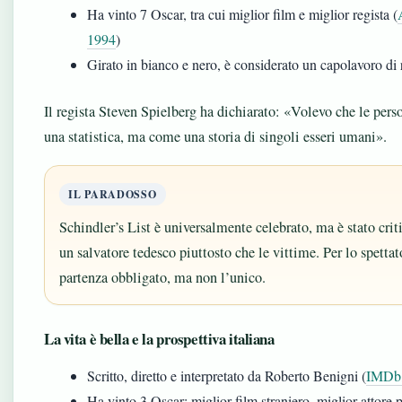
Ha vinto 7 Oscar, tra cui miglior film e miglior regista (
1994
)
Girato in bianco e nero, è considerato un capolavoro di 
Il regista Steven Spielberg ha dichiarato: «Volevo che le pe
una statistica, ma come una storia di singoli esseri umani».
IL PARADOSSO
Schindler’s List è universalmente celebrato, ma è stato crit
un salvatore tedesco piuttosto che le vittime. Per lo spettato
partenza obbligato, ma non l’unico.
La vita è bella e la prospettiva italiana
Scritto, diretto e interpretato da Roberto Benigni (
IMDb,
Ha vinto 3 Oscar: miglior film straniero, miglior attore