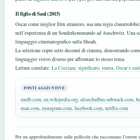
Il figlio di Saul (2015)
Oscar come miglior film straniero, usa una regia claustrofobi
nell’esperienza di un Sonderkommando ad Auschwitz. Una scelt
linguaggio cinematografico sulla Shoah.
La selezione copre sette decenni di cinema, dimostrando com
linguaggio visivo diverso per affrontare lo stesso tema.
Letture correlate:
La Ciociara: significato, trama, Oscar e curi
FONTI AGGIUNTIVE
imdb.com
,
en.wikipedia.org
,
alisechaffins.substack.com
,
h
man.com
,
instagram.com
,
facebook.com
,
netflix.com
Per un approfondimento sulle pellicole che raccontano l’orrore d