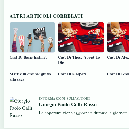
ALTRI ARTICOLI CORRELATI
Cast Di Basic Instinct
Cast Di Those About To
Cast Di Ale
Die
Matrix in ordine: guida
Cast Di Sleepers
Cast Di Gre
alla saga
INFORMAZIONI SULL'AUTORE
Giorgio Paolo Galli Russo
La copertura viene aggiornata durante la giornata c