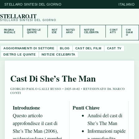
STELLARO SINTESI DEL GIORNO
ITALIANO
STELLARO.IT
STELLARO SINTESI DEL GIORNO
PAGINA
DIETRO LE
NOT
NOTIZI
NOTIZIE
CONT
CHI
INIZIALE
QUINTE
IZIE
ARIO
CELEBRITA
ATTI
SIAM
O
AGGIORNAMENTI DI SETTORE
BLOG
CAST DEL FILM
CAST TV
DIETRO LE QUINTE
NOTIZIE CELEBRITA
Cast Di She’s The Man
GIORGIO PAOLO GALLI RUSSO • 2025-10-02 • REVISIONATO DA MARCO
CONTI
Introduzione
Punti Chiave
Questo articolo
Analisi del cast di
approfondisce il cast di
She’s The Man
She’s The Man (2006),
Informazioni rapide
evidenziandone i membri
e approfondite