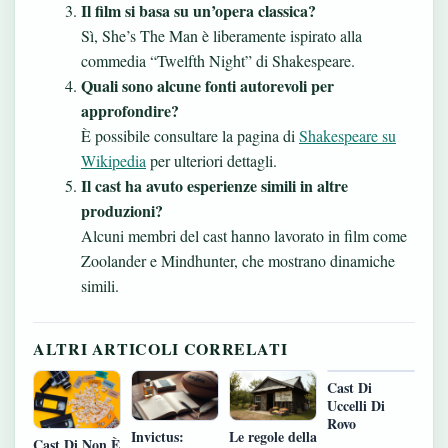
Il film si basa su un’opera classica?
Sì, She’s The Man è liberamente ispirato alla
commedia “Twelfth Night” di Shakespeare.
Quali sono alcune fonti autorevoli per
approfondire?
È possibile consultare la pagina di
Shakespeare su
Wikipedia
per ulteriori dettagli.
Il cast ha avuto esperienze simili in altre
produzioni?
Alcuni membri del cast hanno lavorato in film come
Zoolander e Mindhunter, che mostrano dinamiche
simili.
ALTRI ARTICOLI CORRELATI
Cast Di
Uccelli Di
Rovo
Invictus:
Le regole della
Cast Di Non È