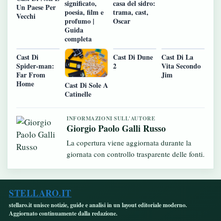
significato,
casa del sidro:
Un Paese Per
poesia, film e
trama, cast,
Vecchi
profumo |
Oscar
Guida
completa
Cast Di
Cast Di Dune
Cast Di La
Spider-man:
2
Vita Secondo
Far From
Jim
Home
Cast Di Sole A
Catinelle
INFORMAZIONI SULL'AUTORE
Giorgio Paolo Galli Russo
La copertura viene aggiornata durante la
giornata con controllo trasparente delle fonti.
STELLARO.IT
stellaro.it unisce notizie, guide e analisi in un layout editoriale moderno.
Aggiornato continuamente dalla redazione.