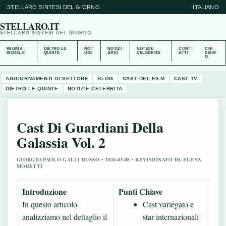
STELLARO SINTESI DEL GIORNO
ITALIANO
STELLARO.IT
STELLARO SINTESI DEL GIORNO
PAGINA
DIETRO LE
NOT
NOTIZI
NOTIZIE
CONT
CHI
INIZIALE
QUINTE
IZIE
ARIO
CELEBRITA
ATTI
SIAM
O
AGGIORNAMENTI DI SETTORE
BLOG
CAST DEL FILM
CAST TV
DIETRO LE QUINTE
NOTIZIE CELEBRITA
Cast Di Guardiani Della
Galassia Vol. 2
GIORGIO PAOLO GALLI RUSSO • 2026-03-08 • REVISIONATO DA ELENA
MORETTI
Introduzione
Punti Chiave
In questo articolo
Cast variegato e
analizziamo nel dettaglio il
star internazionali